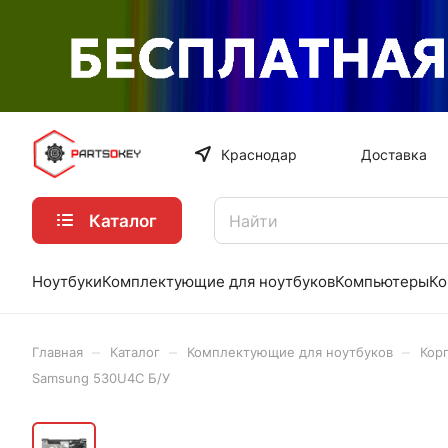
Краснодар
Доставка
Каталог
Ноутбуки
Комплектующие для ноутбуков
Компьютеры
Ко
–
–
–
Главная
Каталог
Комплектующие для ноутбуков
Кор
Samsung 530U4C Б/У