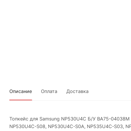
Описание
Оплата
Доставка
Топкейс для Samsung NP530U4C Б/У BA75-04038M
NP530U4C-S08, NP530U4C-S0A, NP535U4C-S03, NP