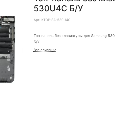
530U4C Б/У
Арт.
KTOP-SA-530U4C
Топ-панель без клавиатуры для Samsung 53
Б/У
Все описание