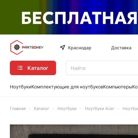
Краснодар
Доставка
Каталог
Ноутбуки
Комплектующие для ноутбуков
Компьютеры
Ко
–
–
–
–
Главная
Каталог
Ноутбуки
Ноутбуки Acer
Ноутбу