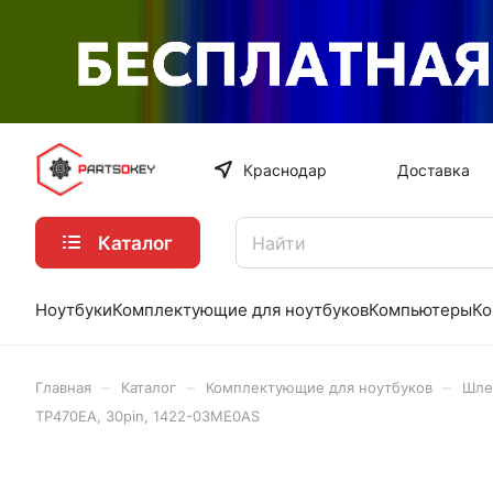
Краснодар
Доставка
Каталог
Ноутбуки
Комплектующие для ноутбуков
Компьютеры
Ко
–
–
–
Главная
Каталог
Комплектующие для ноутбуков
Шле
TP470EA, 30pin, 1422-03ME0AS