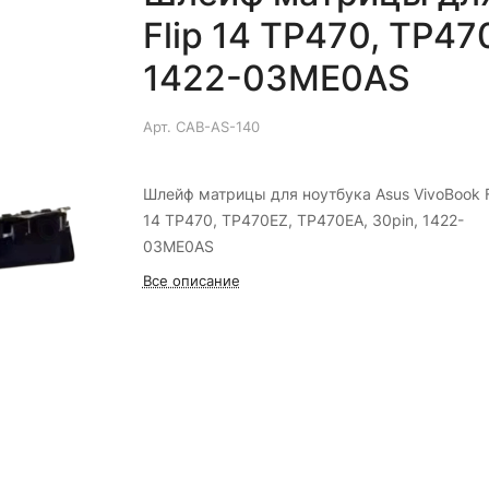
Flip 14 TP470, TP47
1422-03ME0AS
Арт.
CAB-AS-140
Шлейф матрицы для ноутбука Asus VivoBook F
14 TP470, TP470EZ, TP470EA, 30pin, 1422-
03ME0AS
Все описание