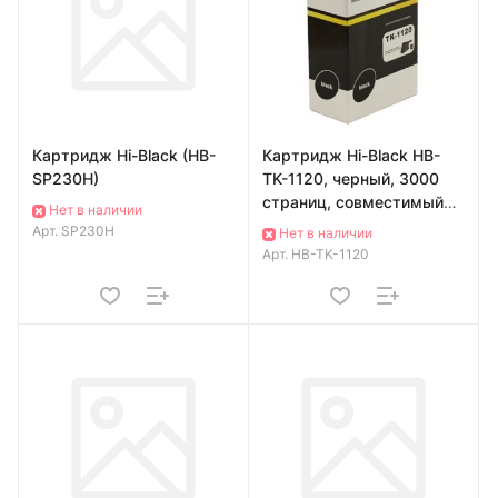
Картридж Hi-Black (HB-
Картридж Hi-Black HB-
SP230H)
TK-1120, черный, 3000
страниц, совместимый
Нет в наличии
для Kyocera FS-
Арт.
SP230H
Нет в наличии
1060DN/1025MFP/1125MF
Арт.
HB-TK-1120