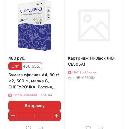
480 руб.
Картридж Hi-Black (HB-
CE505A)
Опт
450 руб.
Нет в наличии
Бумага офисная А4, 80 г/
Арт.
HB-CE505A
м2, 500 л., марка С,
СНЕГУРОЧКА, Россия,
146% (CIE)
Нет в наличии
Арт.
A4
В корзину