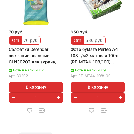
70 руб.
650 руб.
Опт
70 руб.
Опт
580 руб.
Салфетки Defender
Фото бумага Perfeo A4
чистящие влажные
108 г/м2 матовая 100л
CLN30202 для экрана, в
(PF-MTA4-108/100)
мяг. уп (20шт), (30202)
(М05)/20
Есть в наличии: 2
Есть в наличии: 9
Арт.
30202
Арт.
PF-MTA4-108/100
В корзину
В корзину