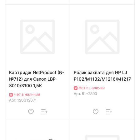
Картридж NetProduct (N-
Ролик захвата дня HP LJ
№712) для Canon LBP-
P102/M1132/M1216/M1217
3010/3100 1,5K
Нет в наличии
Арт.
RL-2593
Нет в наличии
Арт.
120012071