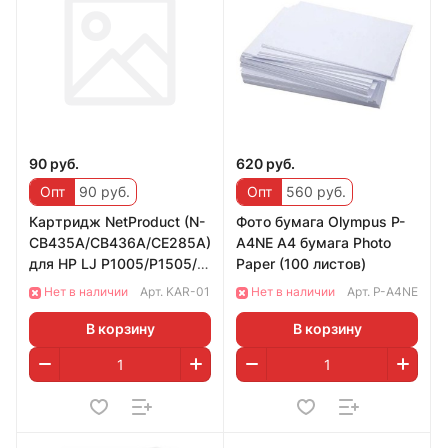
90 руб.
620 руб.
Опт
90 руб.
Опт
560 руб.
Картридж NetProduct (N-
Фото бумага Olympus P-
CB435A/CB436A/CE285A)
A4NE A4 бумага Photo
для HP LJ P1005/P1505/
Paper (100 листов)
CANON
Нет в наличии
Арт.
KAR-01
Нет в наличии
Арт.
P-A4NE
В корзину
В корзину