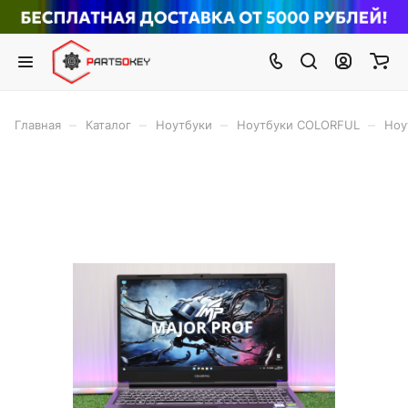
–
–
–
–
Главная
Каталог
Ноутбуки
Ноутбуки COLORFUL
Ноу