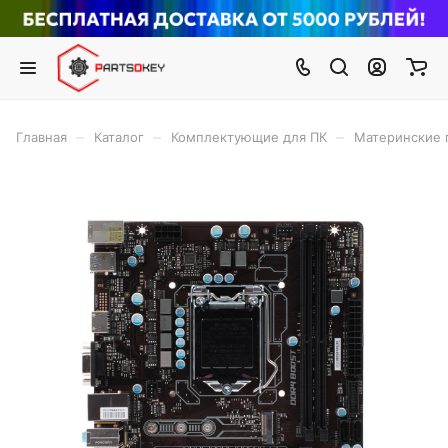
–
–
–
Главная
Каталог
Комплектующие для ПК
Материнские 