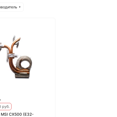
зводитель
.
 руб.
 MSI CX500 (E32-