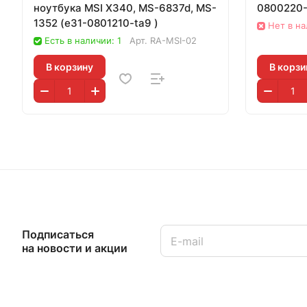
ноутбука MSI X340, MS-6837d, MS-
0800220-
1352 (e31-0801210-ta9 )
Нет в н
Есть в наличии: 1
Арт.
RA-MSI-02
В корзину
В корзи
Подписаться
на новости и акции