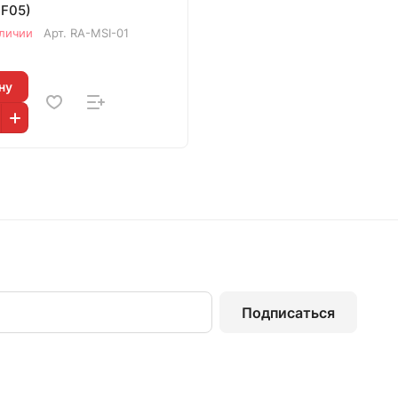
F05)
аличии
Арт.
RA-MSI-01
ну
Подписаться