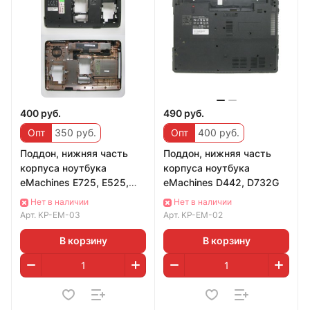
400 руб.
490 руб.
Опт
350 руб.
Опт
400 руб.
Поддон, нижняя часть
Поддон, нижняя часть
корпуса ноутбука
корпуса ноутбука
eMachines E725, E525,
eMachines D442, D732G
E430 AP06R000400 БУ
Нет в наличии
Нет в наличии
Арт.
KP-EM-03
Арт.
KP-EM-02
В корзину
В корзину