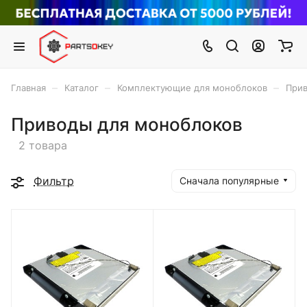
–
–
–
Главная
Каталог
Комплектующие для моноблоков
Прив
Приводы для моноблоков
2 товара
Фильтр
Сначала популярные